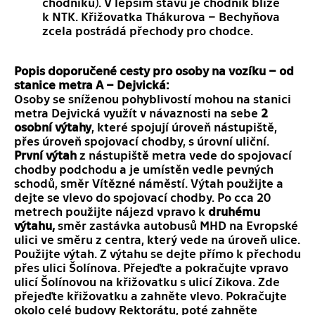
chodníku). V lepším stavu je chodník blíže
k NTK. Křižovatka Thákurova – Bechyňova
zcela postrádá přechody pro chodce.
Popis doporučené cesty pro osoby na vozíku – od
stanice metra A – Dejvická:
Osoby se sníženou pohyblivostí mohou na stanici
metra Dejvická využít v návaznosti na sebe
2
osobní výtahy
, které spojují úroveň nástupiště,
přes úroveň spojovací chodby, s úrovní uliční.
První výtah
z nástupiště metra vede do spojovací
chodby podchodu a je umístěn vedle pevných
schodů, směr Vítězné náměstí. Výtah použijte a
dejte se vlevo do spojovací chodby. Po cca 20
metrech použijte nájezd vpravo k
druhému
výtahu,
směr zastávka autobusů MHD na Evropské
ulici ve směru z centra, který vede na úroveň ulice.
Použijte výtah. Z výtahu se dejte přímo k přechodu
přes ulici Šolínova. Přejeďte a pokračujte vpravo
ulicí Šolínovou na křižovatku s ulicí Zikova. Zde
přejeďte křižovatku a zahněte vlevo. Pokračujte
okolo celé budovy Rektorátu, poté zahněte