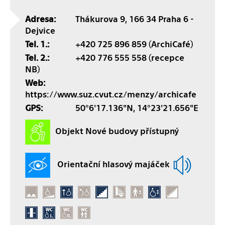
Adresa:
Thákurova 9, 166 34 Praha 6 -
Dejvice
Tel. 1.:
+420 725 896 859 (ArchiCafé)
Tel. 2.:
+420 776 555 558 (recepce
NB)
Web:
https://www.suz.cvut.cz/menzy/archicafe
GPS:
50°6'17.136"N, 14°23'21.656"E
Objekt Nové budovy přístupný
Orientační hlasový majáček