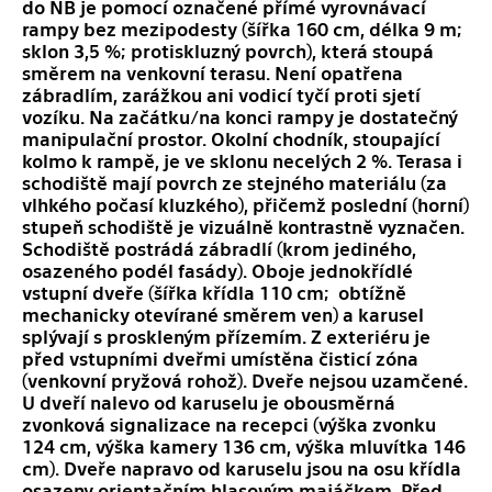
do NB je pomocí označené přímé vyrovnávací
rampy bez mezipodesty (šířka 160 cm, délka 9 m;
sklon 3,5 %; protiskluzný povrch), která stoupá
směrem na venkovní terasu. Není opatřena
zábradlím, zarážkou ani vodicí tyčí proti sjetí
vozíku. Na začátku/na konci rampy je dostatečný
manipulační prostor. Okolní chodník, stoupající
kolmo k rampě, je ve sklonu necelých 2 %. Terasa i
schodiště mají povrch ze stejného materiálu (za
vlhkého počasí kluzkého), přičemž poslední (horní)
stupeň schodiště je vizuálně kontrastně vyznačen.
Schodiště postrádá zábradlí (krom jediného,
osazeného podél fasády). Oboje jednokřídlé
vstupní dveře (šířka křídla 110 cm; obtížně
mechanicky otevírané směrem ven) a karusel
splývají s proskleným přízemím. Z exteriéru je
před vstupními dveřmi umístěna čisticí zóna
(venkovní pryžová rohož). Dveře nejsou uzamčené.
U dveří nalevo od karuselu je obousměrná
zvonková signalizace na recepci (výška zvonku
124 cm, výška kamery 136 cm, výška mluvítka 146
cm). Dveře napravo od karuselu jsou na osu křídla
osazeny orientačním hlasovým majáčkem. Před