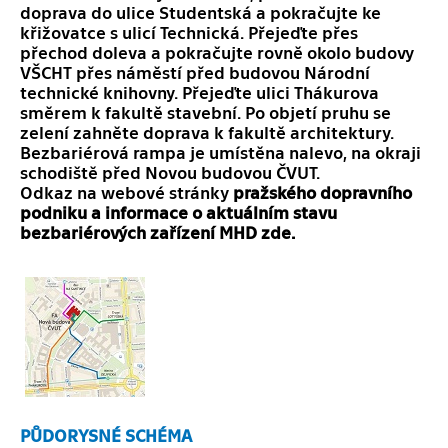
doprava do ulice Studentská a pokračujte ke
křižovatce s ulicí Technická. Přejeďte přes
přechod doleva a pokračujte rovně okolo budovy
VŠCHT přes náměstí před budovou Národní
technické knihovny. Přejeďte ulici Thákurova
směrem k fakultě stavební. Po objetí pruhu se
zelení zahněte doprava k fakultě architektury.
Bezbariérová rampa je umístěna nalevo, na okraji
schodiště před Novou budovou ČVUT.
Odkaz na webové stránky
pražského dopravního
podniku a informace o aktuálním stavu
bezbariérových zařízení MHD
zde
.
PŮDORYSNÉ SCHÉMA