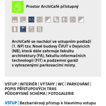
Prostor ArchiCafé přístupný
ArchiCafé se nachází ve vstupním podlaží
(1. NP) tzv. Nové budovy ČVUT v Dejvicích
(NB), která dále zahrnuje fakultu
architektury (FA), fakultu informačních
technologií (FIT) a podzemní garáž
s vyhrazenými parkovacími místy.
VSTUP
|
INTERIÉR
|
VÝTAHY
|
WC
|
PARKOVÁNÍ
|
POPIS PŘÍSTUPOVÝCH TRAS
PŮDORYSNÉ SCHÉMA
|
FOTOGALERIE
VSTUP |
Bezbariérový přístup k hlavnímu vstupu