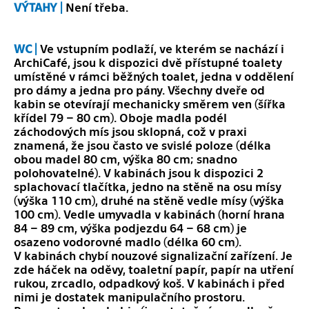
VÝTAHY |
Není třeba.
WC |
Ve vstupním podlaží, ve kterém se nachází i
ArchiCafé, jsou k dispozici dvě přístupné toalety
umístěné v rámci běžných toalet, jedna v oddělení
pro dámy a jedna pro pány. Všechny dveře od
kabin se otevírají mechanicky směrem ven (šířka
křídel 79 – 80 cm). Oboje madla podél
záchodových mís jsou sklopná, což v praxi
znamená, že jsou často ve svislé poloze (délka
obou madel 80 cm, výška 80 cm; snadno
polohovatelné). V kabinách jsou k dispozici 2
splachovací tlačítka, jedno na stěně na osu mísy
(výška 110 cm), druhé na stěně vedle mísy (výška
100 cm). Vedle umyvadla v kabinách (horní hrana
84 – 89 cm, výška podjezdu 64 – 68 cm) je
osazeno vodorovné madlo (délka 60 cm).
V kabinách chybí nouzové signalizační zařízení. Je
zde háček na oděvy, toaletní papír, papír na utření
rukou, zrcadlo, odpadkový koš. V kabinách i před
nimi je dostatek manipulačního prostoru.