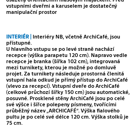
vstupními dveřmi a karuselem je dostatečný
manipulační prostor
INTERIÉR |
Interiéry NB, včetně ArchiCafé, jsou
přístupné.
U hlavního vstupu se po levé straně nachází
recepce (výška parapetu 120 cm). Napravo vedle
recepce je branka (šířka 102 cm), integrovaná
mezi turnikety, kterou je možné po domluvě
projet. Za turnikety následuje prostorná členitá
vstupní hala odkud je přímý přístup do ArchiCafé
(vlevo za recepcí). Vstupní dveře do ArchiCafé
(celkové průchozí šířky 150 cm) jsou automatické,
posuvné. Prosklené stěny ArchiCafé jsou po celé
své výšce i šířce polepeny písmeny, tvořícími
průběžný název „ARCHICAFÉ“. Výška fialového
pultu je po celé své délce 120 cm. Výška stolků je
75 cm.