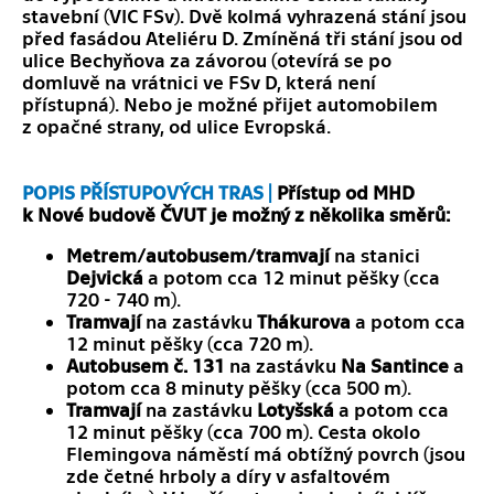
stavební (VIC FSv). Dvě kolmá vyhrazená stání jsou
před fasádou Ateliéru D. Zmíněná tři stání jsou od
ulice Bechyňova za závorou (otevírá se po
domluvě na vrátnici ve FSv D, která není
přístupná). Nebo je možné přijet automobilem
z opačné strany, od ulice Evropská.
POPIS PŘÍSTUPOVÝCH TRAS |
Přístup od MHD
k Nové budově ČVUT je možný z několika směrů:
Metrem/autobusem/tramvají
na stanici
Dejvická
a potom cca 12 minut pěšky (cca
720 - 740 m).
Tramvají
na zastávku
Thákurova
a potom cca
12 minut pěšky (cca 720 m).
Autobusem č. 131
na zastávku
Na Santince
a
potom cca 8 minuty pěšky (cca 500 m).
Tramvají
na zastávku
Lotyšská
a potom cca
12 minut pěšky (cca 700 m). Cesta okolo
Flemingova náměstí má obtížný povrch (jsou
zde četné hrboly a díry v asfaltovém