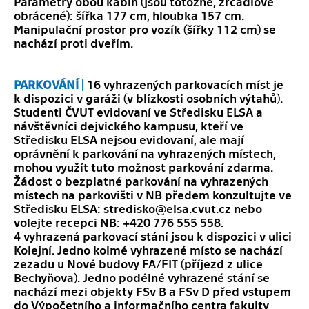
Parametry obou kabin (jsou totožné, zrcadlově
obrácené): šířka 177 cm, hloubka 157 cm.
Manipulační prostor pro vozík (šířky 112 cm) se
nachází proti dveřím.
PARKOVÁNÍ |
16 vyhrazených parkovacích míst je
k dispozici v garáži (v blízkosti osobních výtahů).
Studenti ČVUT evidovaní ve Středisku ELSA a
návštěvníci dejvického kampusu, kteří ve
Středisku ELSA nejsou evidovaní, ale mají
oprávnění k parkování na vyhrazených místech,
mohou využít tuto možnost parkování zdarma.
Žádost o bezplatné parkování na vyhrazených
místech na parkovišti v NB předem konzultujte ve
Středisku ELSA:
stredisko@elsa.cvut.cz
nebo
volejte recepci NB: +420 776 555 558.
4 vyhrazená parkovací stání jsou k dispozici v ulici
Kolejní. Jedno kolmé vyhrazené místo se nachází
zezadu u Nové budovy FA/FIT (příjezd z ulice
Bechyňova). Jedno podélné vyhrazené stání se
nachází mezi objekty FSv B a FSv D před vstupem
do Výpočetního a informačního centra fakulty