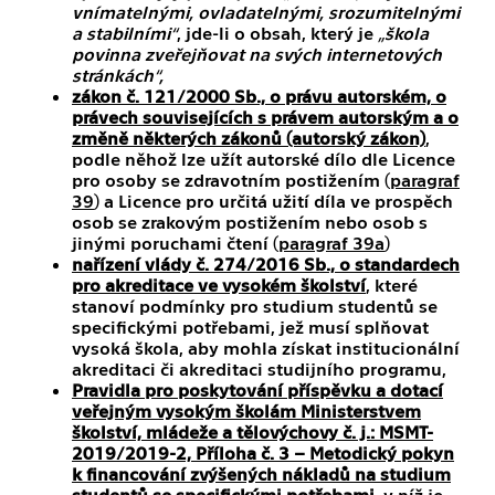
vnímatelnými, ovladatelnými, srozumitelnými
a stabilními“
, jde-li o obsah, který je
„škola
povinna zveřejňovat na svých internetových
stránkách“,
z
ákon č. 121/2000 Sb., o právu autorském, o
právech souvisejících s právem autorským a o
změně některých zákonů (autorský zákon)
,
podle něhož lze užít autorské dílo dle Licence
pro osoby se zdravotním postižením (
paragraf
39
) a Licence pro určitá užití díla ve prospěch
osob se zrakovým postižením nebo osob s
jinými poruchami čtení (
paragraf 39a
)
nařízení vlády č. 274/2016 Sb., o standardech
pro akreditace ve vysokém školství
, které
stanoví podmínky pro studium studentů se
specifickými potřebami, jež musí splňovat
vysoká škola, aby mohla získat institucionální
akreditaci či akreditaci studijního programu,
Pravidla pro poskytování příspěvku a dotací
veřejným vysokým školám Ministerstvem
školství, mládeže a tělovýchovy č. j.: MSMT-
2019/2019-2, Příloha č. 3 – Metodický pokyn
k financování zvýšených nákladů na studium
studentů se specifickými potřebami
, v níž je