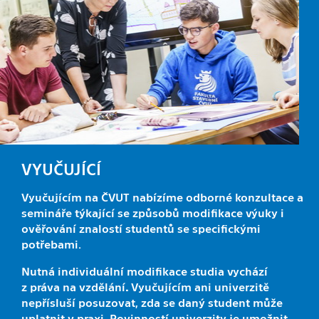
VYUČUJÍCÍ
Vyučujícím na ČVUT nabízíme odborné konzultace a
semináře týkající se způsobů modifikace výuky i
ověřování znalostí studentů se specifickými
potřebami.
Nutná individuální modifikace studia vychází
z práva na vzdělání
.
Vyučujícím ani univerzitě
nepřísluší posuzovat, zda se daný student může
uplatnit v praxi. Povinností univerzity je umožnit