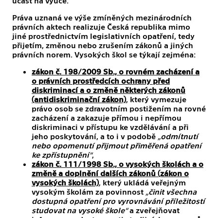
účast na výuce.
Práva uznaná ve výše zmíněných mezinárodních
právních aktech realizuje Česká republika mimo
jiné prostřednictvím legislativních opatření, tedy
přijetím, změnou nebo zrušením zákonů a jiných
právních norem. Vysokých škol se týkají zejména:
zákon č. 198/2009 Sb., o rovném zacházení a
o právních prostředcích ochrany před
diskriminací a o změně některých zákonů
(antidiskriminační zákon)
, který vymezuje
právo osob se zdravotním postižením na rovné
zacházení a zakazuje přímou i nepřímou
diskriminaci v přístupu ke vzdělávání a při
jeho poskytování, a to i v podobě
„odmítnutí
nebo opomenutí přijmout přiměřená opatření
ke zpřístupnění“
,
zákon č. 111/1998 Sb., o vysokých školách a o
změně a doplnění dalších zákonů (zákon o
vysokých školách)
, který ukládá veřejným
vysokým školám za povinnost
„činit všechna
dostupná opatření pro vyrovnávání příležitostí
studovat na vysoké škole“
a zveřejňovat