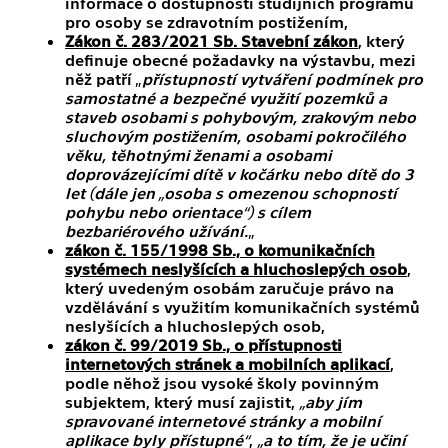
informace o dostupnosti studijních programů
pro osoby se zdravotním postižením,
Zákon č. 283/2021 Sb. Stavební zákon
, který
definuje obecné požadavky na výstavbu, mezi
něž patří „
přístupností vytváření podmínek pro
samostatné a bezpečné využití pozemků a
staveb osobami s pohybovým, zrakovým nebo
sluchovým postižením, osobami pokročilého
věku, těhotnými ženami a osobami
doprovázejícími dítě v kočárku nebo dítě do 3
let (dále jen „osoba s omezenou schopností
pohybu nebo orientace“) s cílem
bezbariérového užívání.
„
zákon č. 155/1998 Sb., o komunikačních
systémech neslyšících a hluchoslepých osob
,
který uvedeným osobám zaručuje právo na
vzdělávání s využitím komunikačních systémů
neslyšících a hluchoslepých osob,
zákon č. 99/2019 Sb., o přístupnosti
internetových stránek a mobilních aplikací
,
podle něhož jsou vysoké školy povinným
subjektem, který musí zajistit,
„aby jím
spravované internetové stránky a mobilní
aplikace byly přístupné“
,
„a to tím, že je učiní