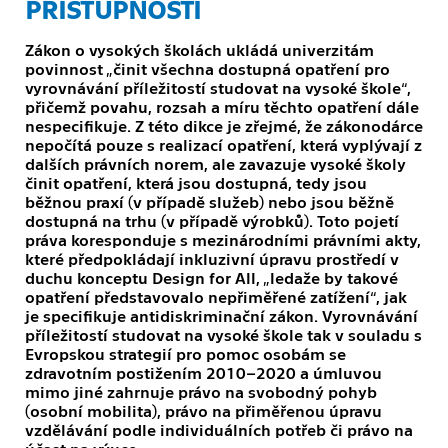
PŘÍSTUPNOSTI
Zákon o vysokých školách ukládá univerzitám
povinnost „činit všechna dostupná opatření pro
vyrovnávání příležitostí studovat na vysoké škole“,
přičemž povahu, rozsah a míru těchto opatření dále
nespecifikuje. Z této dikce je zřejmé, že zákonodárce
nepočítá pouze s realizací opatření, která vyplývají z
dalších právních norem, ale zavazuje vysoké školy
činit opatření, která jsou dostupná, tedy jsou
běžnou praxí (v případě služeb) nebo jsou běžně
dostupná na trhu (v případě výrobků). Toto pojetí
práva koresponduje s mezinárodními právními akty,
které předpokládají inkluzivní úpravu prostředí v
duchu konceptu Design for All, „ledaže by takové
opatření představovalo nepřiměřené zatížení“, jak
je specifikuje antidiskriminační zákon. Vyrovnávání
příležitostí studovat na vysoké škole tak v souladu s
Evropskou strategií pro pomoc osobám se
zdravotním postižením 2010–2020 a úmluvou
mimo jiné zahrnuje právo na svobodný pohyb
(osobní mobilita), právo na přiměřenou úpravu
vzdělávání podle individuálních potřeb či právo na