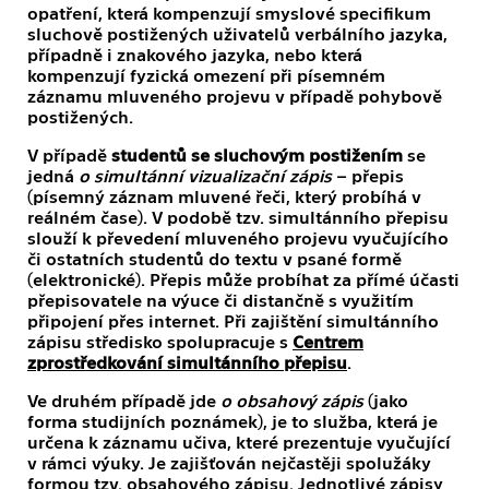
opatření, která kompenzují smyslové specifikum
sluchově postižených uživatelů verbálního jazyka,
případně i znakového jazyka, nebo která
kompenzují fyzická omezení při písemném
záznamu mluveného projevu v případě pohybově
postižených.
V případě
studentů se sluchovým postižením
se
jedná
o simultánní vizualizační zápis
– přepis
(písemný záznam mluvené řeči, který probíhá v
reálném čase). V podobě tzv. simultánního přepisu
slouží k převedení mluveného projevu vyučujícího
či ostatních studentů do textu v psané formě
(elektronické). Přepis může probíhat za přímé účasti
přepisovatele na výuce či distančně s využitím
připojení přes internet. Při zajištění simultánního
zápisu středisko spolupracuje s
Centrem
zprostředkování simultánního přepisu
.
Ve druhém případě jde
o obsahový zápis
(jako
forma studijních poznámek), je to služba, která je
určena k záznamu učiva, které prezentuje vyučující
v rámci výuky. Je zajišťován nejčastěji spolužáky
formou tzv. obsahového zápisu. Jednotlivé zápisy