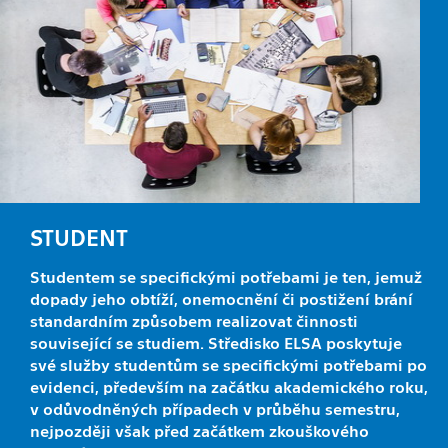
STUDENT
Studentem se specifickými potřebami je ten, jemuž
dopady jeho obtíží, onemocnění či postižení brání
standardním způsobem realizovat činnosti
související se studiem. Středisko ELSA poskytuje
své služby studentům se specifickými potřebami po
evidenci, především na začátku akademického roku,
v odůvodněných případech v průběhu semestru,
nejpozději však před začátkem zkouškového