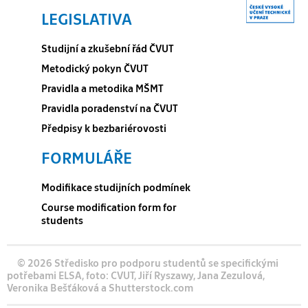
LEGISLATIVA
Studijní a zkušební řád ČVUT
Metodický pokyn ČVUT
Pravidla a metodika MŠMT
Pravidla poradenství na ČVUT
Předpisy k bezbariérovosti
FORMULÁŘE
Modifikace studijních podmínek
Course modification form for
students
© 2026 Středisko pro podporu studentů se specifickými
potřebami ELSA, foto: CVUT, Jiří Ryszawy, Jana Zezulová,
Veronika Bešťáková a Shutterstock.com