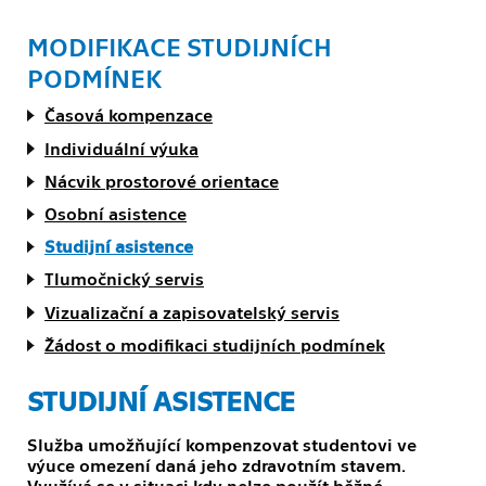
MODIFIKACE STUDIJNÍCH
PODMÍNEK
Časová kompenzace
Individuální výuka
Nácvik prostorové orientace
Osobní asistence
Studijní asistence
Tlumočnický servis
Vizualizační a zapisovatelský servis
Žádost o modifikaci studijních podmínek
STUDIJNÍ ASISTENCE
Služba umožňující kompenzovat studentovi ve
výuce omezení daná jeho zdravotním stavem.
Využívá se v situaci kdy nelze použít běžné