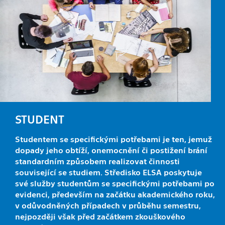
STUDENT
Studentem se specifickými potřebami je ten, jemuž
dopady jeho obtíží, onemocnění či postižení brání
standardním způsobem realizovat činnosti
související se studiem. Středisko ELSA poskytuje
své služby studentům se specifickými potřebami po
evidenci, především na začátku akademického roku,
v odůvodněných případech v průběhu semestru,
nejpozději však před začátkem zkouškového