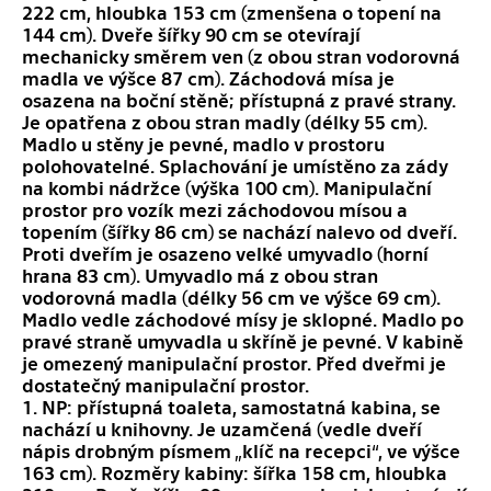
222 cm, hloubka 153 cm (zmenšena o topení na
144 cm). Dveře šířky 90 cm se otevírají
mechanicky směrem ven (z obou stran vodorovná
madla ve výšce 87 cm). Záchodová mísa je
osazena na boční stěně; přístupná z pravé strany.
Je opatřena z obou stran madly (délky 55 cm).
Madlo u stěny je pevné, madlo v prostoru
polohovatelné. Splachování je umístěno za zády
na kombi nádržce (výška 100 cm). Manipulační
prostor pro vozík mezi záchodovou mísou a
topením (šířky 86 cm) se nachází nalevo od dveří.
Proti dveřím je osazeno velké umyvadlo (horní
hrana 83 cm). Umyvadlo má z obou stran
vodorovná madla (délky 56 cm ve výšce 69 cm).
Madlo vedle záchodové mísy je sklopné. Madlo po
pravé straně umyvadla u skříně je pevné. V kabině
je omezený manipulační prostor. Před dveřmi je
dostatečný manipulační prostor.
1. NP: přístupná toaleta, samostatná kabina, se
nachází u knihovny. Je uzamčená (vedle dveří
nápis drobným písmem „klíč na recepci“, ve výšce
163 cm). Rozměry kabiny: šířka 158 cm, hloubka