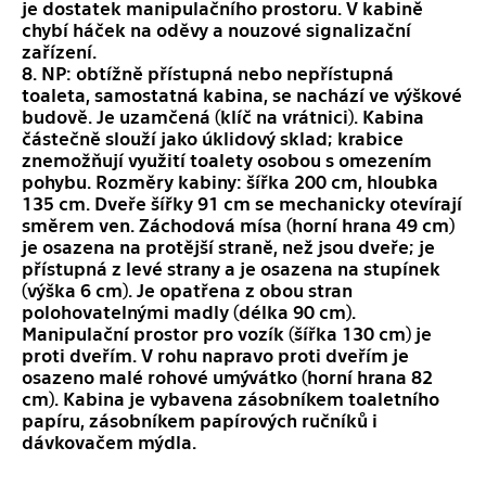
je dostatek manipulačního prostoru. V kabině
chybí háček na oděvy a nouzové signalizační
zařízení.
8. NP: obtížně přístupná nebo nepřístupná
toaleta, samostatná kabina, se nachází ve výškové
budově. Je uzamčená (klíč na vrátnici). Kabina
částečně slouží jako úklidový sklad; krabice
znemožňují využití toalety osobou s omezením
pohybu. Rozměry kabiny: šířka 200 cm, hloubka
135 cm. Dveře šířky 91 cm se mechanicky otevírají
směrem ven. Záchodová mísa (horní hrana 49 cm)
je osazena na protější straně, než jsou dveře; je
přístupná z levé strany a je osazena na stupínek
(výška 6 cm). Je opatřena z obou stran
polohovatelnými madly (délka 90 cm).
Manipulační prostor pro vozík (šířka 130 cm) je
proti dveřím. V rohu napravo proti dveřím je
osazeno malé rohové umývátko (horní hrana 82
cm). Kabina je vybavena zásobníkem toaletního
papíru, zásobníkem papírových ručníků i
dávkovačem mýdla.