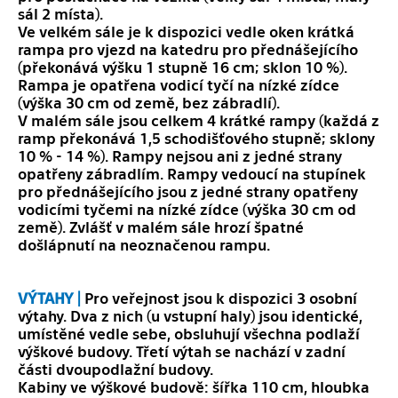
sál 2 místa).
Ve velkém sále je k dispozici vedle oken krátká
rampa pro vjezd na katedru pro přednášejícího
(překonává výšku 1 stupně 16 cm; sklon 10 %).
Rampa je opatřena vodicí tyčí na nízké zídce
(výška 30 cm od země, bez zábradlí).
V malém sále jsou celkem 4 krátké rampy (každá z
ramp překonává 1,5 schodišťového stupně; sklony
10 % - 14 %). Rampy nejsou ani z jedné strany
opatřeny zábradlím. Rampy vedoucí na stupínek
pro přednášejícího jsou z jedné strany opatřeny
vodicími tyčemi na nízké zídce (výška 30 cm od
země). Zvlášť v malém sále hrozí špatné
došlápnutí na neoznačenou rampu.
VÝTAHY |
Pro veřejnost jsou k dispozici 3 osobní
výtahy. Dva z nich (u vstupní haly) jsou identické,
umístěné vedle sebe, obsluhují všechna podlaží
výškové budovy. Třetí výtah se nachází v zadní
části dvoupodlažní budovy.
Kabiny ve výškové budově: šířka 110 cm, hloubka