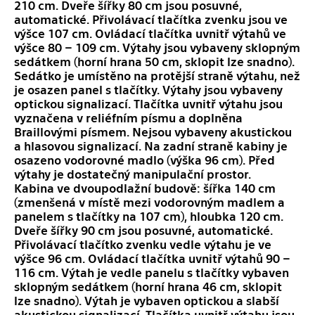
210 cm. Dveře šířky 80 cm jsou posuvné,
automatické. Přivolávací tlačítka zvenku jsou ve
výšce 107 cm. Ovládací tlačítka uvnitř výtahů ve
výšce 80 – 109 cm. Výtahy jsou vybaveny sklopným
sedátkem (horní hrana 50 cm, sklopit lze snadno).
Sedátko je umístěno na protější straně výtahu, než
je osazen panel s tlačítky. Výtahy jsou vybaveny
optickou signalizací. Tlačítka uvnitř výtahu jsou
vyznačena v reliéfním písmu a doplněna
Braillovými písmem. Nejsou vybaveny akustickou
a hlasovou signalizací. Na zadní straně kabiny je
osazeno vodorovné madlo (výška 96 cm). Před
výtahy je dostatečný manipulační prostor.
Kabina ve dvoupodlažní budově: šířka 140 cm
(zmenšená v místě mezi vodorovným madlem a
panelem s tlačítky na 107 cm), hloubka 120 cm.
Dveře šířky 90 cm jsou posuvné, automatické.
Přivolávací tlačítko zvenku vedle výtahu je ve
výšce 96 cm. Ovládací tlačítka uvnitř výtahů 90 –
116 cm. Výtah je vedle panelu s tlačítky vybaven
sklopným sedátkem (horní hrana 46 cm, sklopit
lze snadno). Výtah je vybaven optickou a slabší
akustickou signalizací. Tlačítka uvnitř výtahu jsou