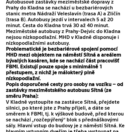
Autobusové zastávky meziměstské dopravy z
Prahy do Kladna se nachází u bezbariérových
stanic metra Nádraží Veleslavín (trasa A) a Zličín
(trasa B). Autobusy jezdí v intervalech 5 až 20
minut. Cesta do Kladna trvá 30 až 40 minut.
Meziměstské autobusy z Prahy-Dejvic do Kladna
nejsou nízkopodlažní. MHD v Kladně disponuje i
nízkopodlažními autobusy.
Problematické je bezbariérové spojení pomocí
MHD mezi objektem na náměstí Sítná a areálem
bývalých kasáren, kde se nachází část pracovišť
FBMI. Existují pouze spoje s minimálně 1
přestupem, z nichž je málokterý plně
nízkopodlažní.
Popis doporučené cesty pro osoby na vozíku – od
zastávky meziměstského autobusu Sítná (ze
směru Praha):
V Kladně vystoupíte na zastávce Sítná, přejdete
silnici, po které jste z Prahy přijeli, a dáte se
směrem k FBMI, tj. k výškové budově, před kterou
se nachází „rozčepýřený“ blok s přednáškovými
sály. Hlavní vstup do budovy je z náměstí Sítná. Ke
hlavním vstupním dveřím je třeba vystoupat na