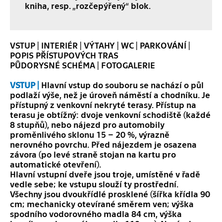
kniha, resp. „rozčepýřený“ blok.
VSTUP
|
INTERIÉR
|
VÝTAHY
|
WC
|
PARKOVÁNÍ
|
POPIS PŘÍSTUPOVÝCH TRAS
PŮDORYSNÉ SCHÉMA
|
FOTOGALERIE
VSTUP |
Hlavní vstup do souboru se nachází o půl
podlaží výše, než je úroveň náměstí a chodníku. Je
přístupný z venkovní nekryté terasy. Přístup na
terasu je obtížný: dvoje venkovní schodiště (každé
8 stupňů), nebo nájezd pro automobily
proměnlivého sklonu 15 – 20 %, výrazně
nerovného povrchu. Před nájezdem je osazena
závora (po levé straně stojan na kartu pro
automatické otevření).
Hlavní vstupní dveře jsou troje, umístěné v řadě
vedle sebe; ke vstupu slouží ty prostřední.
Všechny jsou dvoukřídlé prosklené (šířka křídla 90
cm; mechanicky otevírané směrem ven; výška
spodního vodorovného madla 84 cm, výška