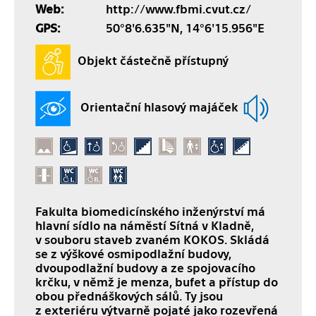
Web:
http://www.fbmi.cvut.cz/
GPS:
50°8'6.635"N, 14°6'15.956"E
Objekt částečně přístupný
Orientační hlasový majáček
Fakulta biomedicínského inženýrství má
hlavní sídlo na náměstí Sítná v Kladně,
v souboru staveb zvaném KOKOS. Skládá
se z výškové osmipodlažní budovy,
dvoupodlažní budovy a ze spojovacího
krčku, v němž je menza, bufet a přístup do
obou přednáškových sálů. Ty jsou
z exteriéru výtvarně pojaté jako rozevřená