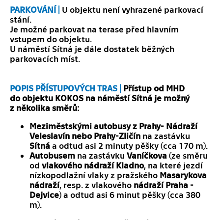
PARKOVÁNÍ |
U objektu není vyhrazené parkovací
stání.
Je možné parkovat na terase před hlavním
vstupem do objektu.
U náměstí Sítná je dále dostatek běžných
parkovacích míst.
POPIS PŘÍSTUPOVÝCH TRAS |
Přístup od MHD
do objektu KOKOS na náměstí Sítná je možný
z několika směrů:
Meziměstskými autobusy z Prahy- Nádraží
Veleslavín nebo Prahy-Zličín
na zastávku
Sítná
a odtud asi 2 minuty pěšky (cca 170 m).
Autobusem
na zastávku
Vaníčkova
(ze směru
od
vlakového nádraží Kladno
, na které jezdí
nízkopodlažní vlaky z pražského
Masarykova
nádraží
, resp. z vlakového
nádraží Praha -
Dejvice
) a odtud asi 6 minut pěšky (cca 380
m).