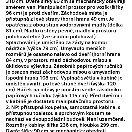
310 cm. Dveře šířky 80 cm se mechanicky otevírají
směrem ven. Manipulační prostor pro vozík (šířky
96 cm) je proti dveřím. Záchodová místa je
přístupná z levé strany (horní hrana 49 cm). Je
opatřena z obou stran vodorovnými madly (délka
81 cm). Madlo u stěny pevné, madlo v prostoru
polohovatelné (lze snadno polohovat).
Splachování je umístěno za zády na kombi
nádržce (výška 79 cm). Umyvadlo menších
rozměrů je osazeno nalevo od dveří (horní hrana
84 cm), v prostoru mezi záchodovou mísou a
úklidovou výlevkou. Zásobník papírových ručníků
je osazen mezi záchodovou mísou a umyvadlem
(spodní hrana 108 cm). Vypínač světla v kabině je
umístěn uvnitř, po levé straně dveří (výška 120
cm). Háček na oděvy je umístěn vedle zásobníku
papírových ručníku (výška 115 cm). Před dveřmi i
v kabině je dostatek manipulačního prostoru.
2. NP: přístupná koupelna, samostatná kabina, s
přístupnou toaletou a sprchovým koutem se
nachází ve dvoupodlažní budově. Není uzamčená.
Rozměry kabiny: šířka 236 cm, hloubka 299 cm.
Dveře šířky 90 cm se mechanicky otevírají