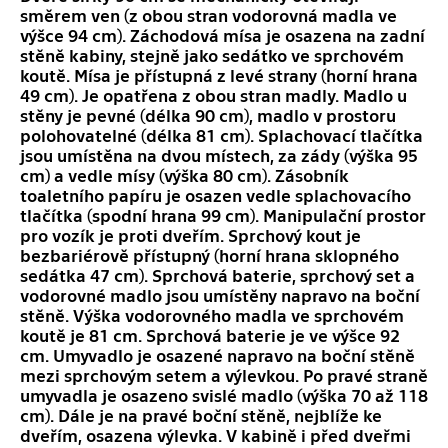
směrem ven (z obou stran vodorovná madla ve
výšce 94 cm). Záchodová mísa je osazena na zadní
stěně kabiny, stejně jako sedátko ve sprchovém
koutě. Mísa je přístupná z levé strany (horní hrana
49 cm). Je opatřena z obou stran madly. Madlo u
stěny je pevné (délka 90 cm), madlo v prostoru
polohovatelné (délka 81 cm). Splachovací tlačítka
jsou umístěna na dvou místech, za zády (výška 95
cm) a vedle mísy (výška 80 cm). Zásobník
toaletního papíru je osazen vedle splachovacího
tlačítka (spodní hrana 99 cm). Manipulační prostor
pro vozík je proti dveřím. Sprchový kout je
bezbariérově přístupný (horní hrana sklopného
sedátka 47 cm). Sprchová baterie, sprchový set a
vodorovné madlo jsou umístěny napravo na boční
stěně. Výška vodorovného madla ve sprchovém
koutě je 81 cm. Sprchová baterie je ve výšce 92
cm. Umyvadlo je osazené napravo na boční stěně
mezi sprchovým setem a výlevkou. Po pravé straně
umyvadla je osazeno svislé madlo (výška 70 až 118
cm). Dále je na pravé boční stěně, nejblíže ke
dveřím, osazena výlevka. V kabině i před dveřmi