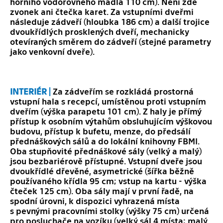
horního vodorovného madla 110 cm). Není zde
zvonek ani čtečka karet. Za vstupními dveřmi
následuje zádveří (hloubka 186 cm) a další trojice
dvoukřídlých prosklených dveří, mechanicky
otevíraných směrem do zádveří (stejné parametry
jako venkovní dveře).
INTERIÉR |
Za zádveřím se rozkládá prostorná
vstupní hala s recepcí, umístěnou proti vstupním
dveřím (výška parapetu 101 cm). Z haly je přímý
přístup k osobním výtahům obsluhujícím výškovou
budovu, přístup k bufetu, menze, do předsálí
přednáškových sálů a do lokální knihovny FBMI.
Oba stupňovité přednáškové sály (velký a malý)
jsou bezbariérově přístupné. Vstupní dveře jsou
dvoukřídlé dřevěné, asymetrické (šířka běžně
používaného křídla 95 cm; vstup na kartu - výška
čteček 125 cm). Oba sály mají v první řadě, na
spodní úrovni, k dispozici vyhrazená místa
s pevnými pracovními stolky (výšky 75 cm) určená
pro posluchače na vozíku (velký sál 4 místa; malý