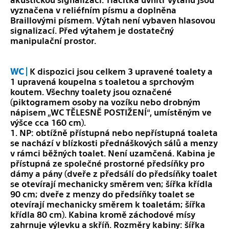
vyznačena v reliéfním písmu a doplněna
Braillovými písmem. Výtah není vybaven hlasovou
signalizací. Před výtahem je dostatečný
manipulační prostor.
WC |
K dispozici jsou celkem 3 upravené toalety a
1 upravená koupelna s toaletou a sprchovým
koutem. Všechny toalety jsou označené
(piktogramem osoby na vozíku nebo drobným
nápisem „WC TĚLESNĚ POSTIŽENÍ“, umístěným ve
výšce cca 160 cm).
1. NP: obtížně přístupná nebo nepřístupná toaleta
se nachází v blízkosti přednáškových sálů a menzy
v rámci běžných toalet. Není uzamčená. Kabina je
přístupná ze společné prostorné předsíňky pro
dámy a pány (dveře z předsálí do předsíňky toalet
se otevírají mechanicky směrem ven; šířka křídla
90 cm; dveře z menzy do předsíňky toalet se
otevírají mechanicky směrem k toaletám; šířka
křídla 80 cm). Kabina kromě záchodové mísy
zahrnuje výlevku a skříň. Rozměry kabiny: šířka