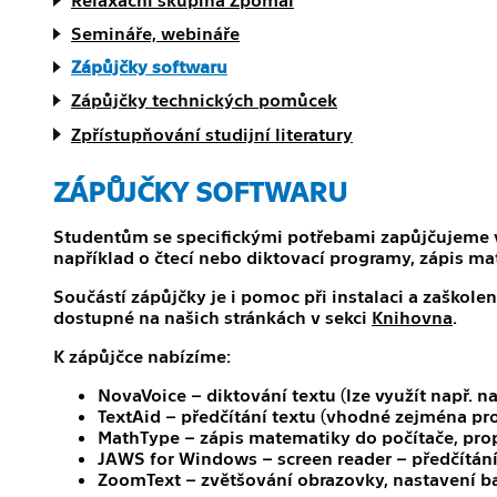
Semináře, webináře
Zápůjčky softwaru
Zápůjčky technických pomůcek
Zpřístupňování studijní literatury
ZÁPŮJČKY SOFTWARU
Studentům se specifickými potřebami zapůjčujeme v 
například o čtecí nebo diktovací programy, zápis m
Součástí zápůjčky je i pomoc při instalaci a zaškol
dostupné na našich stránkách v sekci
Knihovna
.
K zápůjčce nabízíme:
NovaVoice – diktování textu (lze využít např. n
TextAid – předčítání textu (vhodné zejména pro
MathType – zápis matematiky do počítače, pro
JAWS for Windows – screen reader – předčítán
ZoomText – zvětšování obrazovky, nastavení bar