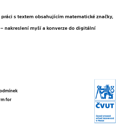
 práci s textem obsahujícím matematické značky,
 nakreslení myší a konverze do digitální
 podmínek
rm for