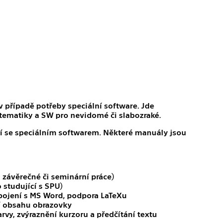
případě potřeby speciální software. Jde
atematiky a SW pro nevidomé či slabozraké.
ení se speciálním softwarem. Některé manuály jsou
a závěrečné či seminární práce)
 studující s SPU)
pojení s MS Word, podpora LaTeXu
í obsahu obrazovky
vy, zvýraznění kurzoru a předčítání textu