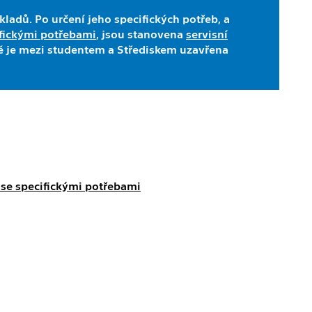
kladů. Po určení jeho specifických potřeb, a
ifickými potřebami
, jsou stanovena
servisní
dně je mezi studentem a Střediskem uzavřena
y se specifickými potřebami