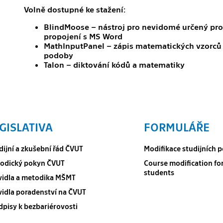
Volně dostupné ke stažení:
BlindMoose – nástroj pro nevidomé určený pro
propojení s MS Word
MathInputPanel – zápis matematických vzorců –
podoby
Talon – diktování kódů a matematiky
GISLATIVA
FORMULÁŘE
dijní a zkušební řád ČVUT
Modifikace studijních
odický pokyn ČVUT
Course modification fo
students
vidla a metodika MŠMT
vidla poradenství na ČVUT
dpisy k bezbariérovosti