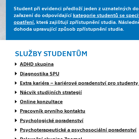
Student při evidenci předloží jeden z uznatelných do
zařazení do odpovídající
kategorie studentů se spec
opatření
, která zajišťují zpřístupnění studia. Násle
dohoda upravující způsob zpřístupnění studia.
SLUŽBY STUDENTŮM
ADHD skupina
Diagnostika SPU
Extra kariéra – kariérové poradenství pro student
Nácvik studijních strategií
Online konzultace
Pracovník prvního kontaktu
Psychologické poradenství
Psychoterapeutické a psychosociální poradenství
Relaxační skupina Zpomal