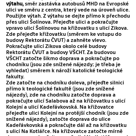
výtahu,
směr zastávka autobusů MHD na Evropské
ulici ve směru z centra, který vede na úroveň ulice.
Použijte výtah. Z výtahu se dejte přímo k přechodu
přes ulici Šolínova. Přejeďte ulici a pokračujte
vpravo ulicí Šolínovou na křižovatku s ulicí Zikova.
Zde přejeďte křižovatku (směrem ke vstupu do
budovy Rektorátu ČVUT) a zahněte vlevo.
Pokračujte ulicí Zikova okolo celé budovy
Rektorátu ČVUT a budovy VŠCHT. Za budovou
VŠCHT zatočte šikmo doprava a pokračujte po
chodníku (jsou zde snížené nájezdy; je třeba je
vyhledat) směrem k nároží katolické teologické
fakulty.
Zde zatočte na chodníku doleva, přejeďte silnici
přímo k teologické fakultě (jsou zde snížené
nájezdy), zde na chodníku zatočte doprava a
pokračujte ulicí Salabova až na křižovatku s ulicí
Kolejní a ulicí Kadeřávkovská. Na křižovatce
přejeďte ulici Kolejní na protější chodník (jsou zde
snížené nájezdy), zatočte doprava do ulice
Kadeřávkovská a pokračujte dál až na křižovatku
s ulicí Na Kotlářce. Na křižovatce zatočte mírně