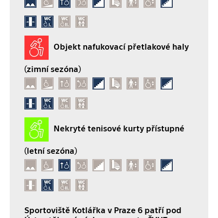
Objekt nafukovací přetlakové haly
(zimní sezóna)
Nekryté tenisové kurty přístupné
(letní sezóna)
Sportoviště Kotlářka v Praze 6 patří pod