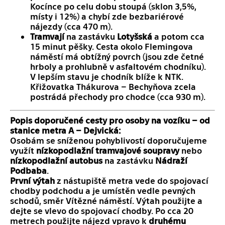
Kocínce po celu dobu stoupá (sklon 3,5%,
místy i 12%) a chybí zde bezbariérové
nájezdy (cca 470 m).
Tramvají
na zastávku
Lotyšská
a potom cca
15 minut pěšky. Cesta okolo Flemingova
náměstí má obtížný povrch (jsou zde četné
hrboly a prohlubně v asfaltovém chodníku).
V lepším stavu je chodník blíže k NTK.
Křižovatka Thákurova – Bechyňova zcela
postrádá přechody pro chodce (cca 930 m).
Popis doporučené cesty pro osoby na vozíku – od
stanice metra A – Dejvická:
Osobám se sníženou pohyblivostí doporučujeme
využít
nízkopodlažní tramvajové soupravy
nebo
nízkopodlažní autobus
na zastávku
Nádraží
Podbaba
.
První výtah
z nástupiště metra vede do spojovací
chodby podchodu a je umístěn vedle pevných
schodů, směr Vítězné náměstí. Výtah použijte a
dejte se vlevo do spojovací chodby. Po cca 20
metrech použijte nájezd vpravo k
druhému