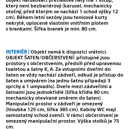
který není bezbariérový (karusel, mechanicky
otočný, před kterým se nachází 1 schod výšky 12
cm). Během letní sezóny jsou tenisové kurty
nekryté, oplocené vlastním vnitřním plotem
s brankami. Šířka branek je min. 80 cm.
INTERIÉR |
Objekt nemá k dispozici vrátnici.
OBJEKT ŠATEN/OBČERSTVENÍ: přístupné jsou
prostory s občerstvením, předsíň před upravenou
toaletou a šatny K, A. Za vstupními dveřmi do
šaten se vždy nachází zádveří, odkud je přístup do
šaten a umýváren (na jednu šatnu připadají 3
sprchy a 1 umyvadlo). Dveře mezi zádveřími a
šatnami jsou jednokřídlé (šířka křídla 80 cm;
mechanicky otevírané směrem do šaten).
Manipulační prostor v zádveří je omezený
(hloubka 125 cm, šířka 385 cm). Kabiny WC mají
samostatný vchod zvenčí. V rámci občerstvení je
omezený manipulační prostor. Výška stolků je 75
cm.