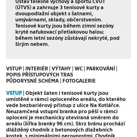
Ústav tělesné výchovy a sportu ČVUT
(ÚTVS) a zahrnuje 3 tenisové kurty a
dvoupodlažní objekt s šatnami,
umývárnami, sklady, občerstvením.
Tenisové kurty jsou během zimní sezóny
kryté nafukovací přetlakovou halou;
během letní sezóny zůstávají nekryté, pod
širým nebem.
VSTUP
|
INTERIÉR
|
VÝTAHY
|
WC
|
PARKOVÁNÍ
|
POPIS PŘÍSTUPOVÝCH TRAS
PŮDORYSNÉ SCHÉMA
|
FOTOGALERIE
VSTUP |
Objekt šaten i tenisové kurty jsou
umístěné v rámci oploceného areálu, do kterého
vede bezbariérový přístup z ulice Na Kotlářce.
Neuzamčená vstupní branka pro pěší v rámci
oplocení je mechanicky otevíraná směrem do
areálu (šířka branky 96 cm). Skrz bránu prochází
dlážděný chodník z betonových dlažebních
kostek, s minimálními nerovnostmi. Chodník