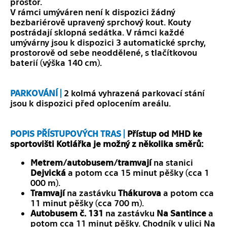
prostor.
V rámci umýváren není k dispozici žádný
bezbariérově upravený sprchový kout. Kouty
postrádají sklopná sedátka. V rámci každé
umývárny jsou k dispozici 3 automatické sprchy,
prostorově od sebe neoddělené, s tlačítkovou
baterií (výška 140 cm).
PARKOVÁNÍ |
2 kolmá vyhrazená parkovací stání
jsou k dispozici před oplocením areálu.
POPIS PŘÍSTUPOVÝCH TRAS |
Přístup od MHD ke
sportovišti Kotlářka je možný z několika směrů:
Metrem/autobusem/tramvají
na stanici
Dejvická
a potom cca 15 minut pěšky (cca 1
000 m).
Tramvají
na zastávku
Thákurova
a potom cca
11 minut pěšky (cca 700 m).
Autobusem č. 131
na zastávku
Na Santince
a
potom cca 11 minut pěšky. Chodník v ulici Na