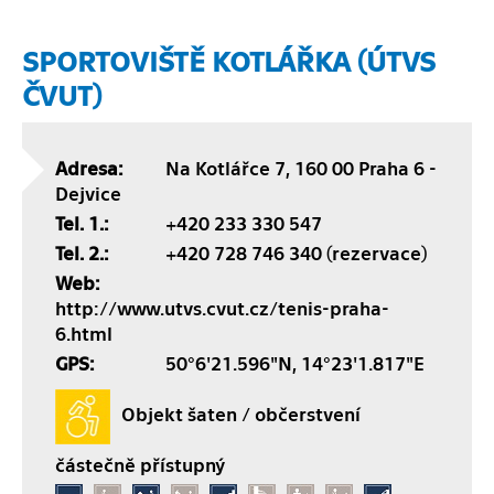
SPORTOVIŠTĚ KOTLÁŘKA (ÚTVS
ČVUT)
Adresa:
Na Kotlářce 7, 160 00 Praha 6 -
Dejvice
Tel. 1.:
+420 233 330 547
Tel. 2.:
+420 728 746 340 (rezervace)
Web:
http://www.utvs.cvut.cz/tenis-praha-
6.html
GPS:
50°6'21.596"N, 14°23'1.817"E
Objekt šaten / občerstvení
částečně přístupný