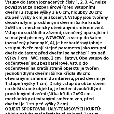
Vstupy do šaten (označených čísly 1, 2, 3, 4), nelze
považovat za bezbariérové (před vstupními
dveřmi 2 stupně výšky 3 a 6 cm, hloubky 20 cm;
stupeň výšky 6 cm je zkosený). Vstupy jsou tvořeny
dvoukřídlými prosklenými dveřmi (šířka křídla
2x93 cm; mechanicky otevíranými směrem ven).
Vstup do sociálního zázemí, označený opakujícími
se malými písmeny WCWCWC, a vstup do šaten
(označený písmeny K, A), je bezbariérový (oboje
vstupní dveře mají stejné parametry jako vstupní
dveře do šaten; před dveřmi se nachází 1 stupeň
výšky 1 cm - WC, resp. 2 cm - šatny). Oba vstupy do
občerstvení jsou bezbariérové. Vstup do
občerstvení na kratší straně objektu je tvořen
jednokřídlými dveřmi (šířka křídla 88 cm;
otevíranými směrem do interiéru, před dveřmi je
1 stupeň výšky 1 cm). Druhý vstup do občerstvení,
na delší straně objektu, je tvořen dvoukřídlými
prosklenými dveřmi (šířka křídla 2x90 cm;
mechanicky otevíranými směrem ven, před
dveřmi je 1 stupeň výšky 2 cm).
OBJEKT SPORTOVNÍ HALY/TENISOVÝCH KURTŮ:
objekt nafukovací přetlakové haly má 1 vstup,