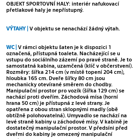
OBJEKT SPORTOVNÍ HALY: interiér nafukovací
přetlakové haly je nepřístupný.
VÝTAHY |
V objektu se nenachází žádný výtah.
WC |
V rámci objektu šaten je k dispozici 1
označená, přístupná toaleta. Nacházející se u
vstupu do sociálního zázemí po pravé straně. Je to
samostatná kabina, uzamčená (klíč v občerstvení).
Rozměry: šířka 214 cm (v místě topení 204 cm),
hloubka 165 cm. Dveře šířky 80 cm jsou
mechanicky otevírané směrem do chodby.
Manipulační prostor pro vozík (šířka 129 cm) se
nachází proti dveřím. Záchodová mísa (horní
hrana 50 cm) je přístupná z levé strany. Je
opatřena z obou stran sklopnými madly (obě
obtížně polohovatelná). Umyvadlo se nachází na
levé straně kabiny u záchodové mísy. V kabině je
dostatečný manipulační prostor. V předsíni před
dveřmi do kabiny je omezený manipulační