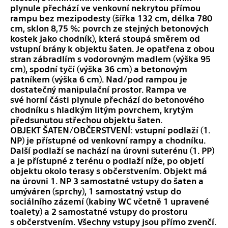
plynule přechází ve venkovní nekrytou přímou
rampu bez mezipodesty (šířka 132 cm, délka 780
cm, sklon 8,75 %; povrch ze stejných betonových
kostek jako chodník), která stoupá směrem od
vstupní brány k objektu šaten. Je opatřena z obou
stran zábradlím s vodorovným madlem (výška 95
cm), spodní tyčí (výška 36 cm) a betonovým
patníkem (výška 6 cm). Nad/pod rampou je
dostatečný manipulační prostor. Rampa ve
své horní části plynule přechází do betonového
chodníku s hladkým litým povrchem, krytým
předsunutou střechou objektu šaten.
OBJEKT ŠATEN/OBČERSTVENÍ: vstupní podlaží (1.
NP) je přístupné od venkovní rampy a chodníku.
Další podlaží se nachází na úrovni suterénu (1. PP)
a je přístupné z terénu o podlaží níže, po objetí
objektu okolo terasy s občerstvením. Objekt má
na úrovni 1. NP 3 samostatné vstupy do šaten a
umýváren (sprchy), 1 samostatný vstup do
sociálního zázemí (kabiny WC včetně 1 upravené
toalety) a 2 samostatné vstupy do prostoru
s občerstvením. Všechny vstupy jsou přímo zvenčí.