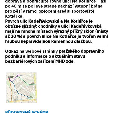
doprava a pokračujte rovně ulicí Na Kotlářce – asi
po 40 m se po levé straně nachází vstupní brána
pro pěší v rámci oplocení areálu sportoviště
Kotlářka.
Povrch ulic Kadeřávkovská a Na Kotlářce je
obtížně sjízdný; chodníky v ulici Kadeřávkovská
mají na mnoha místech výrazný příčný sklon (místy
až 20 %) a povrch ulice Na Kotlářce je tvořen velmi
hrubou nepravidelnou kamennou dlažbou.
Odkaz na webové stránky
pražského dopravního
podniku a informace o aktuálním stavu
bezbariérových zařízení MHD
zde
.
PŮDORYSNÉ SCHÉMA