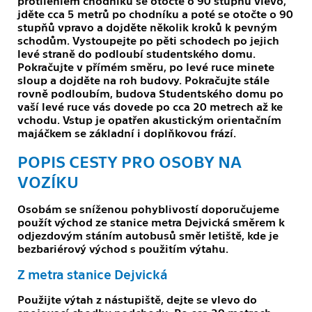
protilehlém chodníku se otočte o 90 stupňů vlevo,
jděte cca 5 metrů po chodníku a poté se otočte o 90
stupňů vpravo a dojděte několik kroků k pevným
schodům. Vystoupejte po pěti schodech po jejich
levé straně do podloubí studentského domu.
Pokračujte v přímém směru, po levé ruce minete
sloup a dojděte na roh budovy. Pokračujte stále
rovně podloubím, budova Studentského domu po
vaší levé ruce vás dovede po cca 20 metrech až ke
vchodu. Vstup je opatřen akustickým orientačním
majáčkem se základní i doplňkovou frází.
POPIS CESTY PRO OSOBY NA
VOZÍKU
Osobám se sníženou pohyblivostí doporučujeme
použít východ ze stanice metra Dejvická směrem k
odjezdovým stáním autobusů směr letiště, kde je
bezbariérový východ s použitím výtahu.
Z metra stanice Dejvická
Použijte výtah z nástupiště, dejte se vlevo do