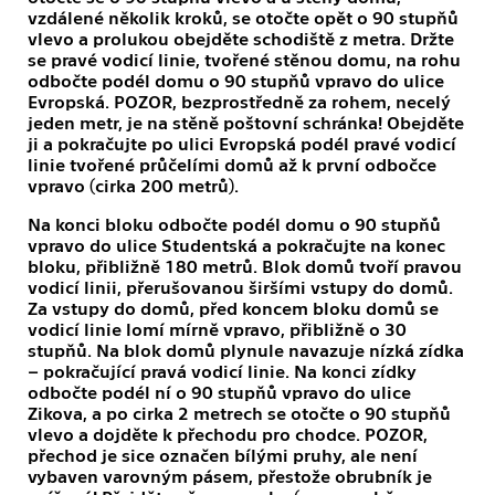
vzdálené několik kroků, se otočte opět o 90 stupňů
vlevo a prolukou obejděte schodiště z metra. Držte
se pravé vodicí linie, tvořené stěnou domu, na rohu
odbočte podél domu o 90 stupňů vpravo do ulice
Evropská. POZOR, bezprostředně za rohem, necelý
jeden metr, je na stěně poštovní schránka! Obejděte
ji a pokračujte po ulici Evropská podél pravé vodicí
linie tvořené průčelími domů až k první odbočce
vpravo (cirka 200 metrů).
Na konci bloku odbočte podél domu o 90 stupňů
vpravo do ulice Studentská a pokračujte na konec
bloku, přibližně 180 metrů. Blok domů tvoří pravou
vodicí linii, přerušovanou širšími vstupy do domů.
Za vstupy do domů, před koncem bloku domů se
vodicí linie lomí mírně vpravo, přibližně o 30
stupňů. Na blok domů plynule navazuje nízká zídka
– pokračující pravá vodicí linie. Na konci zídky
odbočte podél ní o 90 stupňů vpravo do ulice
Zikova, a po cirka 2 metrech se otočte o 90 stupňů
vlevo a dojděte k přechodu pro chodce. POZOR,
přechod je sice označen bílými pruhy, ale není
vybaven varovným pásem, přestože obrubník je