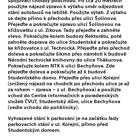
spojovací chodby podchodu. Po cca 20 metrech
použijte nájezd vpravo k výtahu směr odjezdové
stání autobusů na letiště. Použijte výtah. Z výtahu
se dejte přímo k přechodu přes ulici Šolínova.
Přejeďte a pokračujte vpravo ulicí Šolínovou na
křižovatku s ul. Zikova. Tady přejeďte a zahněte
vlevo. Pokračujte kolem budovy Rektorátu, poté
zahněte doprava do ulice Studentská a pokračujte
ke křižovatce s ul. Technická. Přejeďte přes přechod
doleva a pokračujte šikmo přes náměstí k budově
Národní technické knihovny do ulice Thákurova.
Pokračujte kolem NTK k ulici Bechyňova. Zde
přejeďte doleva a pokračujte až k budově
Studentského domu. Přejeďte přes ulici Kolejní
(snížený nájezd na chodník po přechodu ulice je až
za rohem – zprava – z ul. Bechyňova) a použijte
vchod do Centra informačních a poradenských
služeb ČVUT, Studentský dům, ulice Bechyňova
(vedle vchodu do polikliniky).
Vyhrazené stání k parkování je na začátku řady
parkovacích stání v ul. Kolejní, přímo před
Studentským domem.