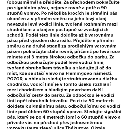
(obousměrná) a přejděte. Za přechodem pokračujte
po signálním pásu, nejprve rovně a poté o 90
stupňů vpravo. Po několika krocích je signální pás
ukončen a v přímém směru na jeho levý okraj
navazuje levá vodicí linie, tvořená rozhraním mezi
chodníkem a okrajem postupně se zvedajících
schodů. Podél této linie dojděte až k varovnému
pásu před vjezdem do areálu. Přejděte v přímém
směru a na druhé straně za protilehlým varovným
pásem pokračujte stále rovně, přičemž po levé ruce
minete asi 3 metry širokou odbočku do parku. Za
odbočkou pokračujte podél levé vodicí linie,
tvořené obrubníkem trávníku a sledujte ji až do
míst, kde se stáčí vlevo na Flemingovo náměstí.
POZOR, v oblouku sledujte strukturovanou dlažbu
chodníku, vodicí linií je v tomto úseku rozhraní
mezi chodníkem a hladkým povrchem další
odbočující cesty do parku. Za odbočkou je vodicí
linií opět obrubník trávníku. Po cirka 50 metrech
dojdete k signálnímu pásu, odbočujícímu od vodicí
linie pod úhlem 60 stupňů vpravo. Sledujte signální
pás, který se po 4 metrech lomí o 60 stupňů vlevo a
přivede vás na přechod přes jednosměrnou
vozovku (auta zleva) ulice Thákurova. Okraje