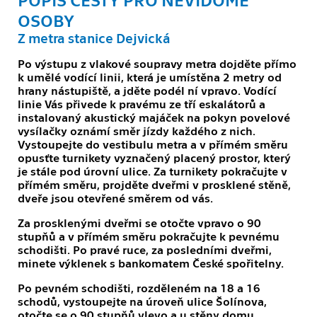
OSOBY
Z metra stanice Dejvická
Po výstupu z vlakové soupravy metra dojděte přímo
k umělé vodící linii, která je umístěna 2 metry od
hrany nástupiště, a jděte podél ní vpravo. Vodící
linie Vás přivede k pravému ze tří eskalátorů a
instalovaný akustický majáček na pokyn povelové
vysílačky oznámí směr jízdy každého z nich.
Vystoupejte do vestibulu metra a v přímém směru
opusťte turnikety vyznačený placený prostor, který
je stále pod úrovní ulice. Za turnikety pokračujte v
přímém směru, projděte dveřmi v prosklené stěně,
dveře jsou otevřené směrem od vás.
Za prosklenými dveřmi se otočte vpravo o 90
stupňů a v přímém směru pokračujte k pevnému
schodišti. Po pravé ruce, za posledními dveřmi,
minete výklenek s bankomatem České spořitelny.
Po pevném schodišti, rozděleném na 18 a 16
schodů, vystoupejte na úroveň ulice Šolínova,
otočte se o 90 stupňů vlevo a u stěny domu,