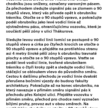
chodníku jsou sníženy, označeny varovným pásem.
Za přechodem sledujte signální pás se zlomem o 90
stupňů vlevo, který vás přivede opět k obrubníku
trávníku. Otočte se o 90 stupňů vpravo, a pokračujte
podél obrubníku jako levé vodicí linie až
výstražnému pásu, ohraničujícímu vozovku, která je
součástí pěší zóny v ulici Thákurova.
Sledujte levou vodicí linii lomící se postupně o 90
stupňů vlevo a cirka po čtyřech krocích se otočte o
90 stupňů vpravo a přejděte na protilehlou stranu
asi 4 metry široké pěší zóny k obrubníku travnaté
plochy a otočte se o 90 stupňů vpravo. Vraťte se
podél levé vodicí linie, tvořené obrubníkem
trávníku o čtyři kroky zpět a sledujte vodicí linii,
stáčející se obloukem vlevo do původního směru.
Cestou k dalšímu přechodu je vodicí linie dvakrát
přerušena bočními vjezdy do budovy fakulty
architektury. Pokračujte až na konec obrubníku, na
který navazuje v přímém směru signální pás k
přechodu přes Kolejní ulici. Přejděte vozovku v
přímém směru, přechod pro chodce není vyznačen
bílými pruhy, provoz aut v obou směrech. Na