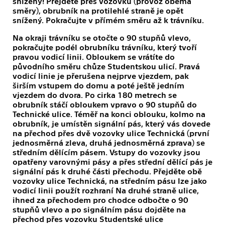
snížený! Přejděte přes vozovku (provoz oběma
směry), obrubník na protilehlé straně je opět
snížený. Pokračujte v přímém směru až k trávníku.
Na okraji trávníku se otočte o 90 stupňů vlevo,
pokračujte podél obrubníku trávníku, který tvoří
pravou vodicí linii. Obloukem se vrátíte do
původního směru chůze Studentskou ulicí. Pravá
vodicí linie je přerušena nejprve vjezdem, pak
širším vstupem do domu a poté ještě jedním
vjezdem do dvora. Po cirka 180 metrech se
obrubník stáčí obloukem vpravo o 90 stupňů do
Technické ulice. Téměř na konci oblouku, kolmo na
obrubník, je umístěn signální pás, který vás dovede
na přechod přes dvě vozovky ulice Technická (první
jednosměrná zleva, druhá jednosměrná zprava) se
středním dělícím pásem. Vstupy do vozovky jsou
opatřeny varovnými pásy a přes střední dělící pás je
signální pás k druhé části přechodu. Přejděte obě
vozovky ulice Technická, na středním pásu lze jako
vodicí linii použít rozhraní Na druhé straně ulice,
ihned za přechodem pro chodce odbočte o 90
stupňů vlevo a po signálním pásu dojděte na
přechod přes vozovku Studentské ulice