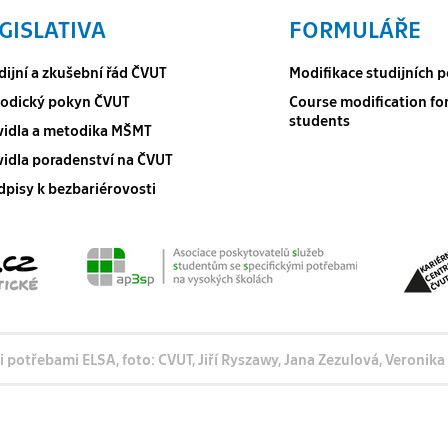
GISLATIVA
FORMULÁŘE
dijní a zkušební řád ČVUT
Modifikace studijních
odický pokyn ČVUT
Course modification fo
students
vidla a metodika MŠMT
vidla poradenství na ČVUT
dpisy k bezbariérovosti
otřebami ELSA, foto: CVUT, Jiří Ryszawy, Jana Zezulová, Veronik