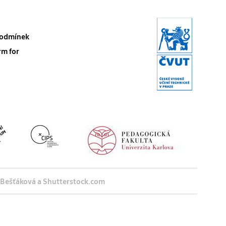
 podmínek
rm for
a Bešťáková a Shutterstock.com