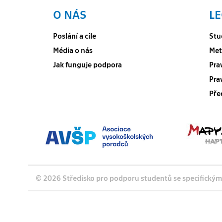
O NÁS
LE
Poslání a cíle
Stu
Média o nás
Met
Jak funguje podpora
Pra
Pra
Pře
© 2026 Středisko pro podporu studentů se specifickými p